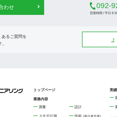
092-9
合わせ
営業時間 / 平日 8:
くあるご質問を
よ
す。
トップページ
実績
業務内容
測量
設計
３次元計測
技術
(発注者支援)