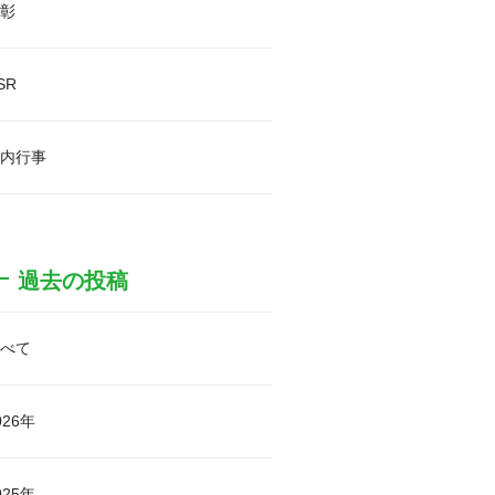
彰
SR
内行事
過去の投稿
べて
026年
025年