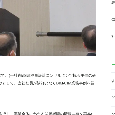
表
C
社
にて、(一社)福岡県測量設計コンサルタンツ協会主催の研
す
として、当社社員が講師となりBIM/CIM業務事例を紹
2
作成し、事業全体にわたる関係者間の情報共有を容易に
2